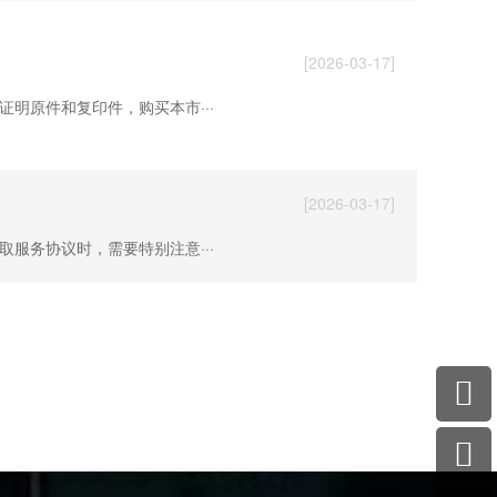
[2026-03-17]
明原件和复印件，购买本市···
[2026-03-17]
服务协议时，需要特别注意···