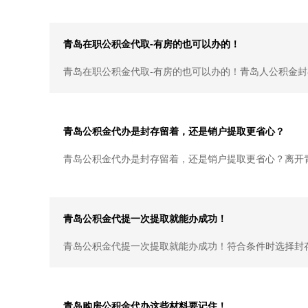
青岛在职公积金代取-有房的也可以办的！
青岛在职公积金代取-有房的也可以办的！青岛人公积金封
青岛公积金代办是封存留着，还是销户提取更省心？
青岛公积金代办是封存留着，还是销户提取更省心？离开青
青岛公积金代提一次提取就能办成功！
青岛公积金代提一次提取就能办成功！符合条件时选择封存
青岛购房公积金代办这些材料要记住！