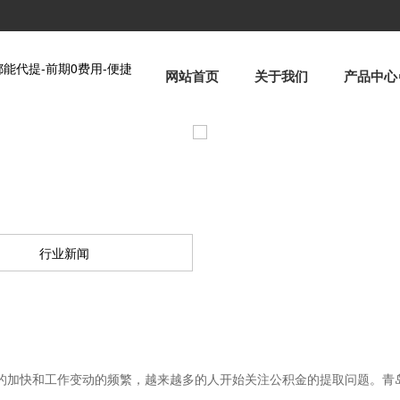
网站首页
关于我们
产品中心
行业新闻
加快和工作变动的频繁，越来越多的人开始关注公积金的提取问题。青岛封