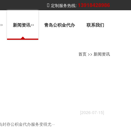
13918428986
定制服务热线:
新闻资讯
青岛公积金代办
联系我们
首页
>>
新闻资讯
[2026-07-15]
存公积金代办服务变得尤···