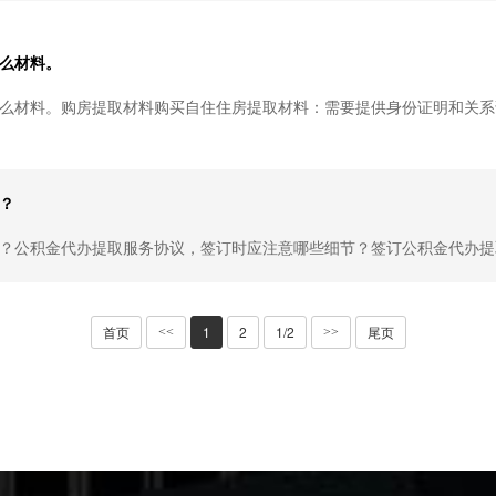
什么材料。
么材料。购房提取材料购买自住住房提取材料：需要提供身份证明和关系证
？
？公积金代办提取服务协议，签订时应注意哪些细节？签订公积金代办提取
首页
1
2
1/2
尾页
<<
>>