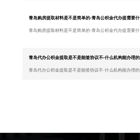
青岛购房提取材料是不是简单的-青岛公积金代办提需要
青岛购房提取材料是不是简单的-青岛公积金代办提需要什
青岛代办公积金提取是不是能签协议不-什么机构能办理的
青岛代办公积金提取是不是能签协议不-什么机构能办理的