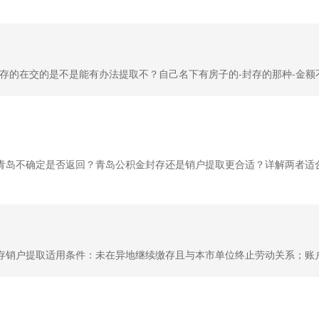
存的在交的是不是能有办法提取不？自己名下有房子的-封存的那种-金额不
岛不确定是否返回？青岛公积金封存还是销户提取更合适？详解两者适合人
销户提取适用条件：未在异地继续缴存且与本市单位终止劳动关系；账户连