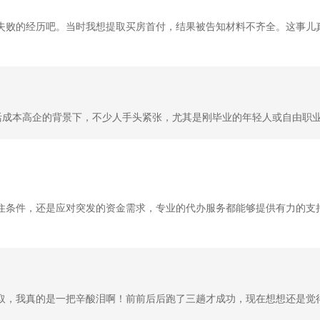
败的经历吧。当时我想提取买房首付，结果被告知材料不齐全。这事儿真的
活成本高企的背景下，不少人手头紧张，尤其是刚毕业的年轻人或自由职业者
条件，还是应对突发的资金需求，专业的代办服务都能够提供有力的支持。
，我真的是一把辛酸泪啊！前前后后跑了三趟才成功，现在想想还是觉得自