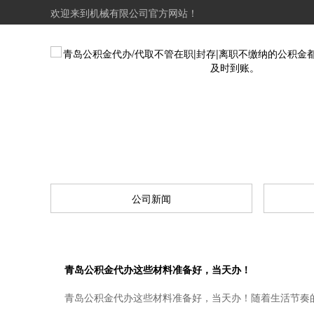
欢迎来到机械有限公司官方网站！
公司新闻
青岛公积金代办这些材料准备好，当天办！
青岛公积金代办这些材料准备好，当天办！随着生活节奏的